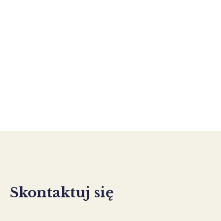
Dochodzenie roszczeń w
postępowaniu karnym
Pomagam dochodzić zadośćuczynienia i nawiązki
w ramach postępowania karnego.
Skontaktuj się