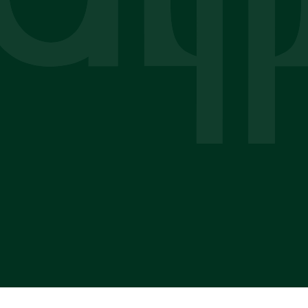
Pomagam uzyskać odszkodowanie i
zadośćuczynienie - po wypadkach
komunikacyjnych oraz w przypadku
uszczerbku na zdrowiu lub śmierci osoby
bliskiej.