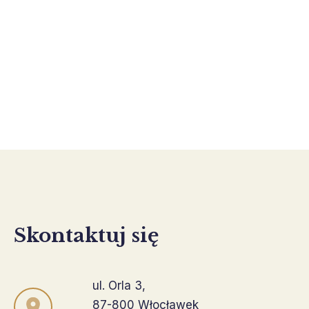
Reprezentuję Klientów w postępowaniach o
uzyskanie zgody sądu na dokonanie czynności
przekraczających zwykły zarząd majątkiem
dziecka, takich jak sprzedaż nieruchomości.
Skontaktuj się
ul. Orla 3,
87-800 Włocławek