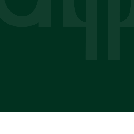
Reprezentuję Klientów w sprawach
rodzinnych - rozwodowych, o podział
majątku, alimenty oraz dotyczących władzy
rodzicielskiej i kontaktów z dzieckiem.
ZOBACZ ZAKRES POMOCY